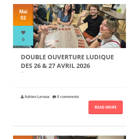
Mai
02
0
DOUBLE OUVERTURE LUDIQUE
DES 26 & 27 AVRIL 2026
‘ ‘
Adrien Leroux
0 comments
READ MORE