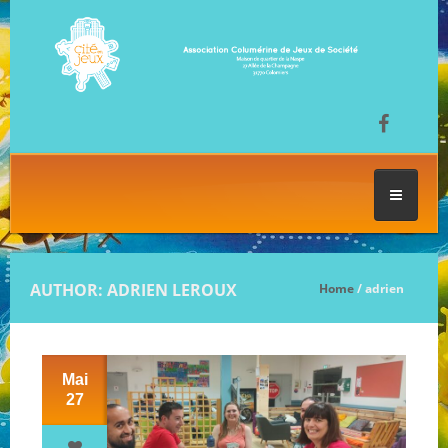
ACCUEIL
AUTHOR: ADRIEN LEROUX
Home
/ adrien
LES SÉANCES DE JEU
Mai
FESTIVAL DU JEU
27
NOS JEUX