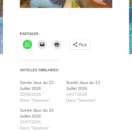
PARTAGER :
Turing Machine
Plus
ARTICLES SIMILAIRES
Soirée Jeux du 22
Soirée Jeux du 13
Juillet 2026
Juillet 2026
25/06/2026
14/07/2026
Dans "Séances"
Dans "Séances"
Soirée Jeux du 20
Juillet 2026
22/07/2026
L'encyclopédie des monstres
Blood on the Clocktower
Star Wars : Shatterpoint
Auberge espagnole
Auberge espagnole
Brass Birmingham
Salon pour dames
Dice Hospital
50 missions
Decrypto
Picante
Pili pili
Dnup
Dnup
Dans "Séances"