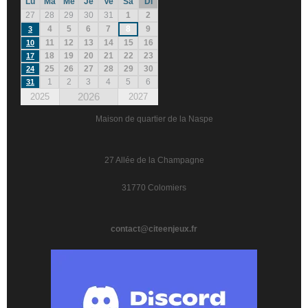
Lu
Ma
Me
Je
Ve
Sa
Di
27
28
29
30
31
1
2
4
5
6
7
8
9
3
11
12
13
14
15
16
10
18
19
20
21
22
23
17
25
26
27
28
29
30
24
1
2
3
4
5
6
31
2026
2025
2027
Maison de quartier de la Naspe
27 Allée de la Champagne
31770 Colomiers
contact@citeenjeux.fr