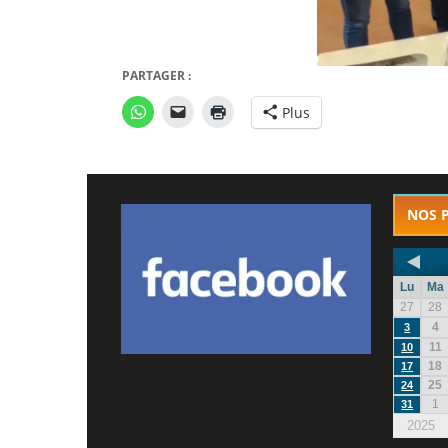
PARTAGER :
Plus
NOS 
Lu
Ma
27
28
4
3
11
10
18
17
25
24
1
31
2025