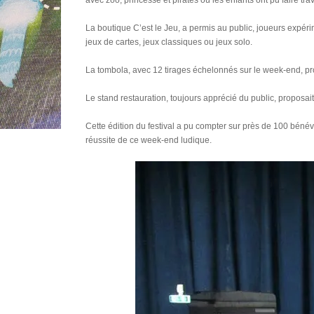
avec zoo, princesse et pirates où les enfants ont pu faire tr
La boutique C’est le Jeu, a permis au public, joueurs expérim
jeux de cartes, jeux classiques ou jeux solo.
La tombola, avec 12 tirages échelonnés sur le week-end, pro
Le stand restauration, toujours apprécié du public, proposai
Cette édition du festival a pu compter sur près de 100 bénévol
réussite de ce week-end ludique.