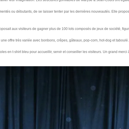
availler leur imagination. Les structures gonflables de Maryse & Jean-Louis ont égal
entés ou débutants, de se laisser tenter par les dernières nouveautés. Elle proposa
posait aux visiteurs de gagner plus de 100 lots composés de jeux de société, figu
t une offre très variée avec bonbons, crêpes, gâteaux, pop-corn, hot-dog et taboulé.
es en t-shirt bleu pour accueillir, servir et conseiller les visiteurs. Un grand merci 