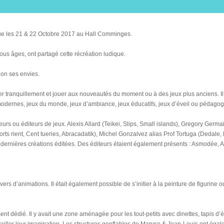
nue les 21 & 22 Octobre 2017 au Hall Comminges.
ous âges, ont partagé cette récréation ludique.
lon ses envies.
ler tranquillement et jouer aux nouveautés du moment ou à des jeux plus anciens. Il y
 modernes, jeux du monde, jeux d’ambiance, jeux éducatifs, jeux d’éveil ou pédagog
eurs ou éditeurs de jeux. Alexis Allard (Teikei, Slips, Small islands), Gregory Germ
 rient, Cent tueries, Abracadatik), Michel Gonzalvez alias Prof Tortuga (Dedale, Fro
rs dernières créations éditées. Des éditeurs étaient également présents : Asmodée, 
vers d’animations. Il était également possible de s’initier à la peinture de figurine
t dédié. Il y avait une zone aménagée pour les tout-petits avec dinettes, tapis d’