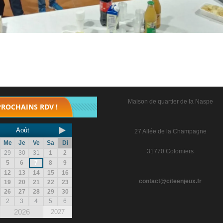
Maison de quartier de la Naspe
PROCHAINS RDV !
Août
27 Allée de la Champagne
Me
Je
Ve
Sa
Di
31770 Colomiers
29
30
31
1
2
5
6
7
8
9
12
13
14
15
16
contact@citeenjeux.fr
19
20
21
22
23
26
27
28
29
30
2
3
4
5
6
2026
2027