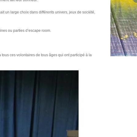
ement fait leur bonheur.
it un large choix dans différents univers, jeux de société,
rines ou parties d’escape room.
à tous ces volontaires de tous âges qui ont participé à la