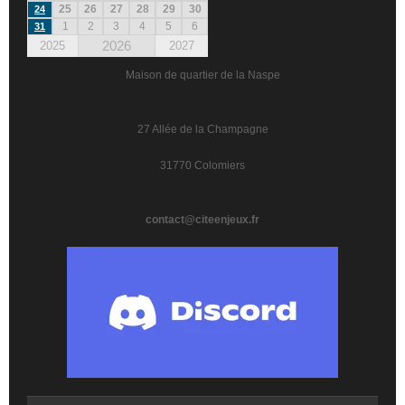
25
26
27
28
29
30
24
1
2
3
4
5
6
31
2026
2025
2027
Maison de quartier de la Naspe
27 Allée de la Champagne
31770 Colomiers
contact@citeenjeux.fr