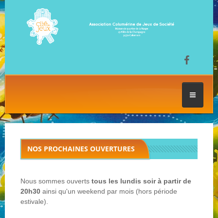
ACCUEIL
NOS PROCHAINES OUVERTURES
LES SÉANCES DE JEU
Nous sommes ouverts
tous les lundis soir
à partir de
FESTIVAL DU JEU
20h30
ainsi qu'un weekend par mois (hors période
estivale).
NOS JEUX