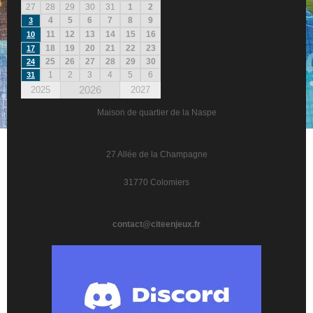
27
28
29
30
31
1
2
4
5
6
7
8
9
3
11
12
13
14
15
16
10
18
19
20
21
22
23
17
25
26
27
28
29
30
24
1
2
3
4
5
6
31
2026
2025
2027
Maison de quartier de la Naspe
27 Allée de la Champagne
31770 Colomiers
contact@citeenjeux.fr