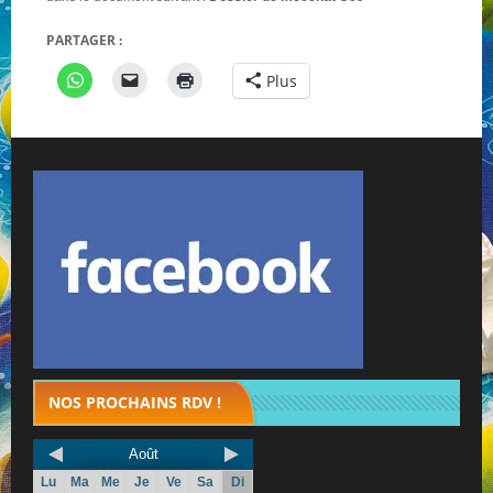
PARTAGER :
NOS PARTENAIRES
Plus
QUI SOMMES-NOUS ?
NOUS CONTACTER !
NOS PROCHAINS RDV !
Août
Lu
Ma
Me
Je
Ve
Sa
Di