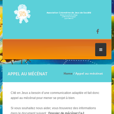
ACCUEIL
APPEL AU MÉCÉNAT
Home
/ Appel au mécénat
LES SÉANCES DE JEU
Cité en Jeux a besoin d’une communication adaptée et fait donc
FESTIVAL DU JEU
appel au mécénat pour mener se projet à bien.
Si vous souhaitez nous aider, vous trouverez des informations
dans le document suivant :
NOS JEUX
Dossier de mécénat CeJ