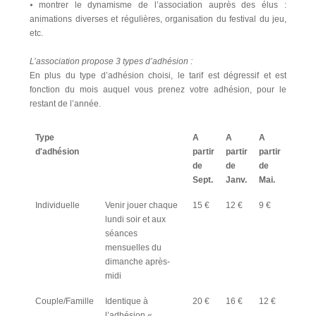
⦁ montrer le dynamisme de l’association auprès des élus :
animations diverses et régulières, organisation du festival du jeu,
etc.
L’association propose 3 types d’adhésion :
En plus du type d’adhésion choisi, le tarif est dégressif et est
fonction du mois auquel vous prenez votre adhésion, pour le
restant de l’année.
Type
A
A
A
d'adhésion
partir
partir
partir
de
de
de
Sept.
Janv.
Mai.
Individuelle
Venir jouer chaque
15 €
12 €
9 €
lundi soir et aux
séances
mensuelles du
dimanche après-
midi
Couple/Famille
Identique à
20 €
16 €
12 €
l’adhésion «