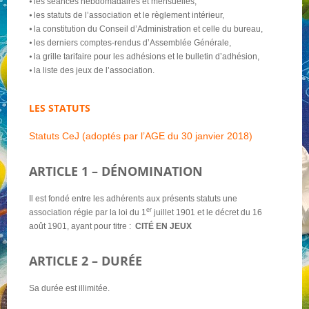
⦁ les séances hebdomadaires et mensuelles,
⦁ les statuts de l’association et le règlement intérieur,
⦁ la constitution du Conseil d’Administration et celle du bureau,
NOS PARTENAIRES
⦁ les derniers comptes-rendus d’Assemblée Générale,
⦁ la grille tarifaire pour les adhésions et le bulletin d’adhésion,
⦁ la liste des jeux de l’association.
QUI SOMMES-NOUS ?
LES STATUTS
NOUS CONTACTER !
Statuts CeJ (adoptés par l’AGE du 30 janvier 2018)
ARTICLE 1 – DÉNOMINATION
Il est fondé entre les adhérents aux présents statuts une
er
association régie par la loi du 1
juillet 1901 et le décret du 16
août 1901, ayant pour titre :
CITÉ EN JEUX
ARTICLE 2 – DURÉE
Sa durée est illimitée.