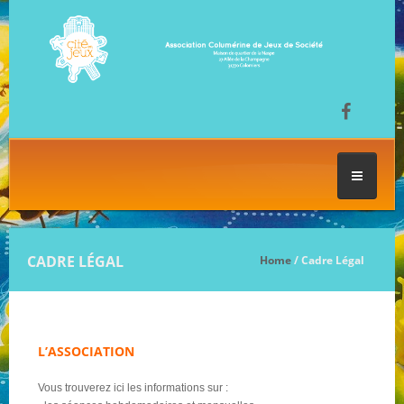
ACCUEIL
CADRE LÉGAL
Home
/ Cadre Légal
LES SÉANCES DE JEU
FESTIVAL DU JEU
L’ASSOCIATION
Vous trouverez ici les informations sur :
NOS JEUX