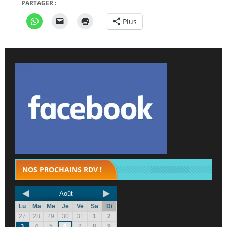
PARTAGER :
Plus
NOS PROCHAINS RDV !
Août
Lu
Ma
Me
Je
Ve
Sa
Di
27
28
29
30
31
1
2
4
5
6
7
8
9
3