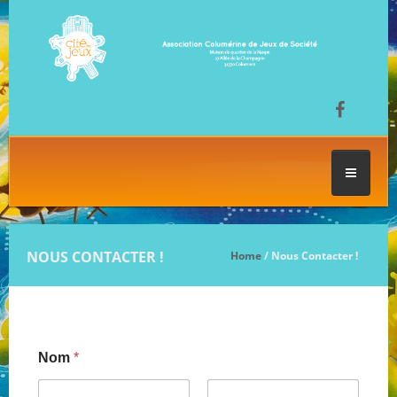
ACCUEIL
NOUS CONTACTER !
Home
/ Nous Contacter !
LES SÉANCES DE JEU
FESTIVAL DU JEU
Nom
*
NOS JEUX