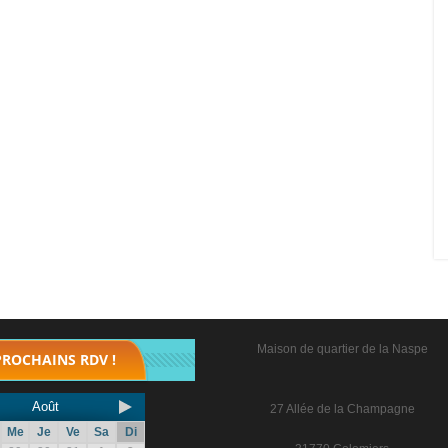
Maison de quartier de la Naspe
PROCHAINS RDV !
Août
27 Allée de la Champagne
Me
Je
Ve
Sa
Di