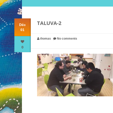
TALUVA-2
Déc
01
thomas
No comments
0