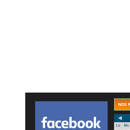
NOS 
Lu
Ma