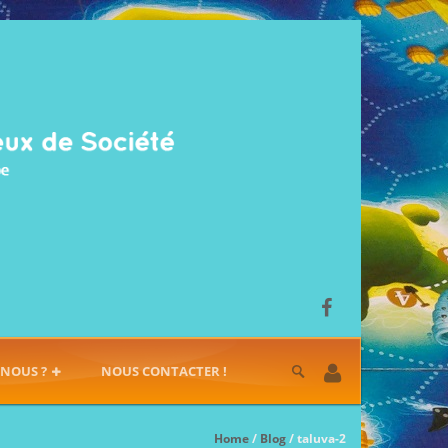
-NOUS ?
NOUS CONTACTER !
Home
/
Blog
/ taluva-2