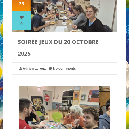
23
NOS PARTENAIRES
0
QUI SOMMES-NOUS ?
SOIRÉE JEUX DU 20 OCTOBRE
2025
NOUS CONTACTER !
Adrien Leroux
No comments