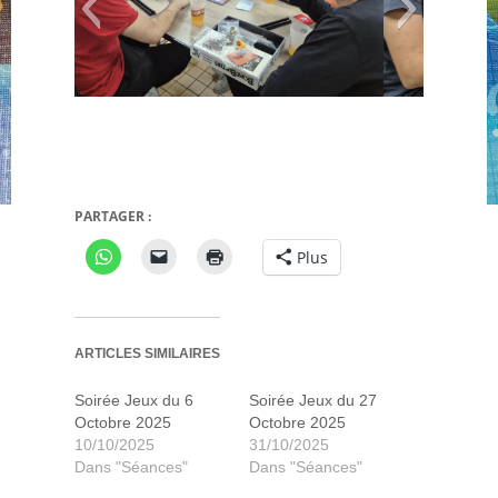
Bomb Busters
Deep Sea Adventures
PARTAGER :
Plus
ARTICLES SIMILAIRES
Soirée Jeux du 6
Soirée Jeux du 27
Octobre 2025
Octobre 2025
10/10/2025
31/10/2025
Dans "Séances"
Dans "Séances"