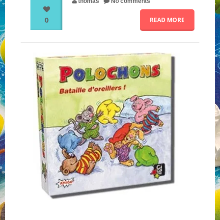
thomas
No comments
0
READ MORE
NOS PARTENAIRES
QUI SOMMES-NOUS ?
NOUS CONTACTER !