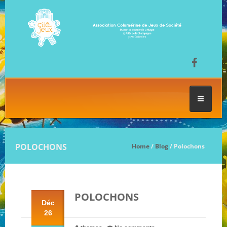
ACCUEIL
POLOCHONS
Home
/
Blog
/ Polochons
LES SÉANCES DE JEU
POLOCHONS
FESTIVAL DU JEU
Déc
26
NOS JEUX