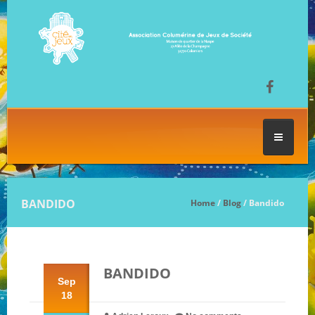
ACCUEIL
BANDIDO
Home
/
Blog
/ Bandido
LES SÉANCES DE JEU
BANDIDO
FESTIVAL DU JEU
Sep
18
NOS JEUX