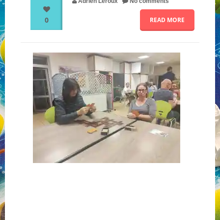
Adrien Leroux
No comments
0
READ MORE
NOS PARTENAIRES
QUI SOMMES-NOUS ?
NOUS CONTACTER !