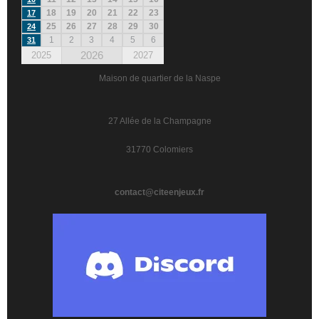
18
19
20
21
22
23
17
25
26
27
28
29
30
24
1
2
3
4
5
6
31
2026
2025
2027
Maison de quartier de la Naspe
27 Allée de la Champagne
31770 Colomiers
contact@citeenjeux.fr