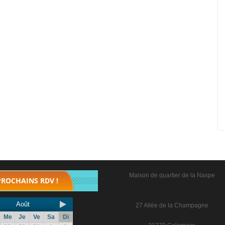
Maison de quartier de la Naspe
PROCHAINS RDV !
Août
27 Allée de la Champagne
Me
Je
Ve
Sa
Di