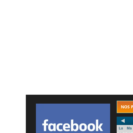
NOS 
Lu
Ma