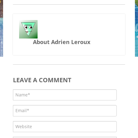
About Adrien Leroux
LEAVE A COMMENT