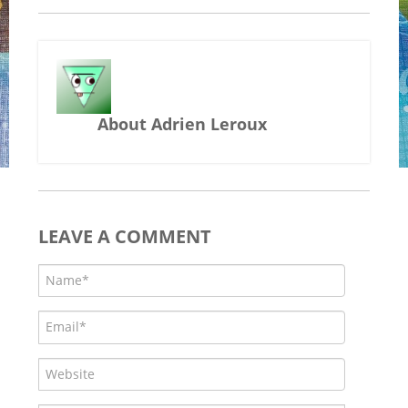
About Adrien Leroux
LEAVE A COMMENT