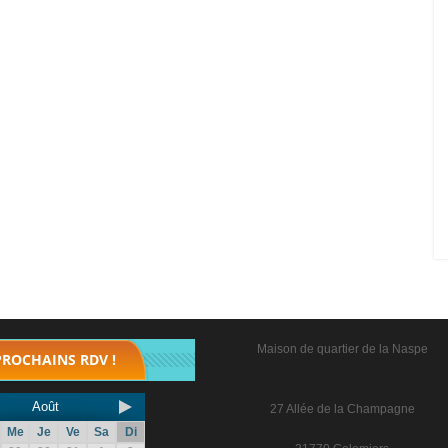
Maison de quartier de la Naspe
PROCHAINS RDV !
Août
27 Allée de la Champagne
Me
Je
Ve
Sa
Di