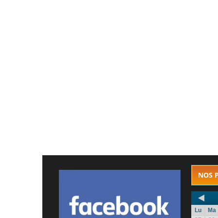
NOS 
Lu
Ma