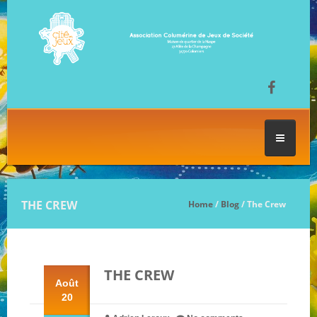
ACCUEIL
THE CREW
Home
/
Blog
/ The Crew
LES SÉANCES DE JEU
THE CREW
FESTIVAL DU JEU
Août
20
NOS JEUX