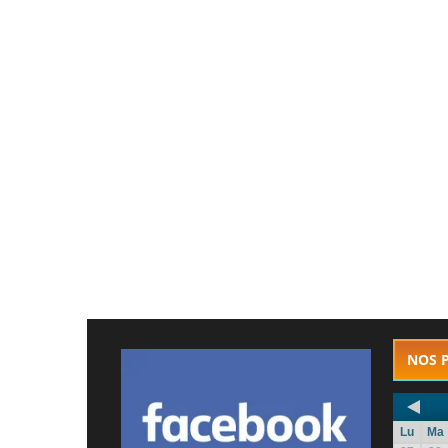
NOS 
Lu
Ma