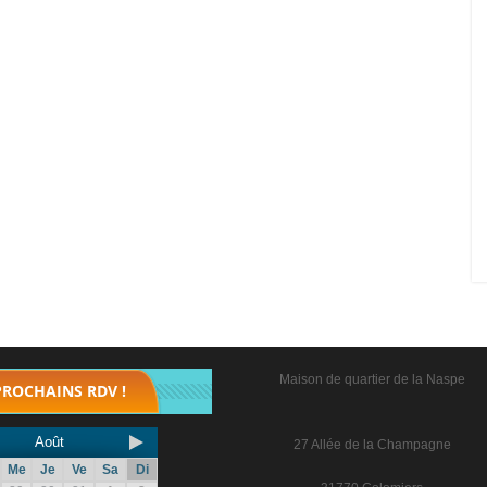
Maison de quartier de la Naspe
PROCHAINS RDV !
Août
27 Allée de la Champagne
Me
Je
Ve
Sa
Di