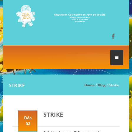
ACCUEIL
STRIKE
Home
/
Blog
/ Strike
LES SÉANCES DE JEU
STRIKE
FESTIVAL DU JEU
Déc
03
NOS JEUX