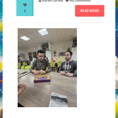
Adrien Leroux
No comments
0
READ MORE
NOS PARTENAIRES
QUI SOMMES-NOUS ?
NOUS CONTACTER !