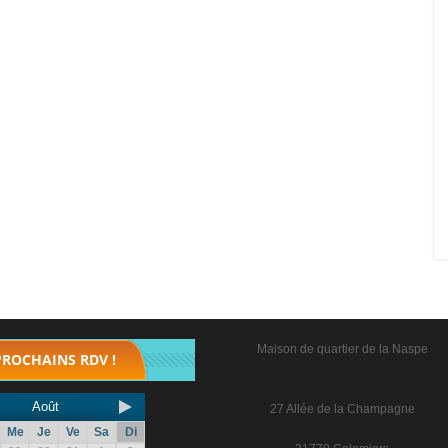
Maison de quartier de la Naspe
PROCHAINS RDV !
Août
27 Allée de la Champagne
Me
Je
Ve
Sa
Di