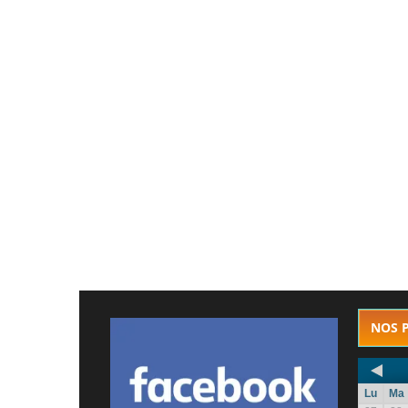
NOS 
Lu
Ma