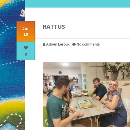
RATTUS
Juil
10
Adrien Leroux
No comments
0