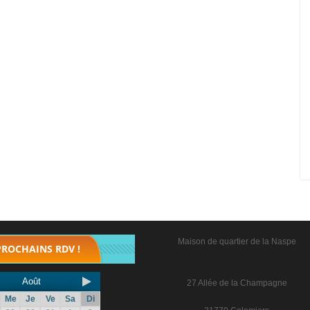
Maison de quartier de la Naspe
PROCHAINS RDV !
Août
27 Allée de la Champagne
Me
Je
Ve
Sa
Di