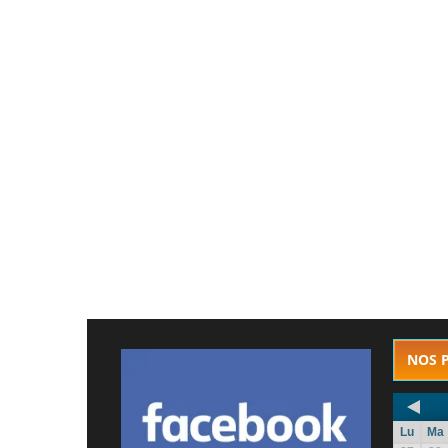
NOS 
Lu
Ma