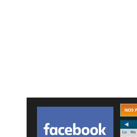
NOS 
Lu
Ma