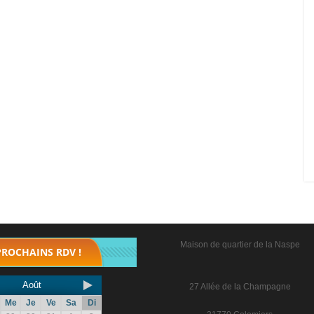
Maison de quartier de la Naspe
PROCHAINS RDV !
Août
27 Allée de la Champagne
Me
Je
Ve
Sa
Di