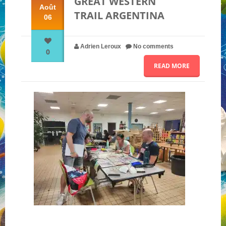
GREAT WESTERN
Août
TRAIL ARGENTINA
06
NOS PARTENAIRES
Adrien Leroux
No comments
0
QUI SOMMES-NOUS ?
READ MORE
NOUS CONTACTER !