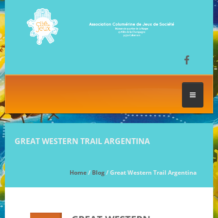
ACCUEIL
GREAT WESTERN TRAIL ARGENTINA
LES SÉANCES DE JEU
Home
/
Blog
/ Great Western Trail Argentina
FESTIVAL DU JEU
NOS JEUX