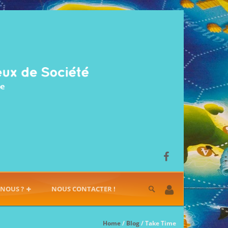
-NOUS ?
NOUS CONTACTER !
Home
/
Blog
/ Take Time