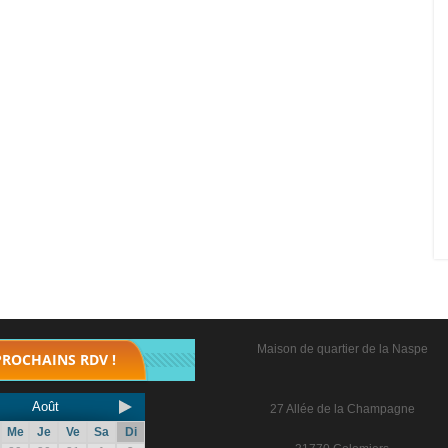
Maison de quartier de la Naspe
PROCHAINS RDV !
Août
27 Allée de la Champagne
Me
Je
Ve
Sa
Di