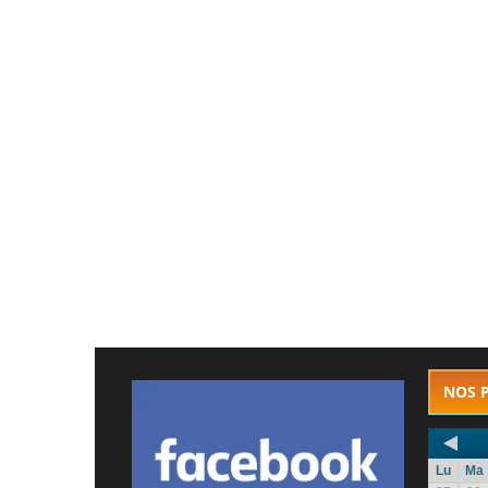
NOS 
Lu
Ma