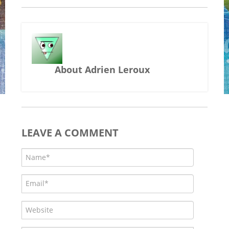
About Adrien Leroux
LEAVE A COMMENT