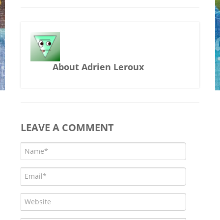
About Adrien Leroux
LEAVE A COMMENT