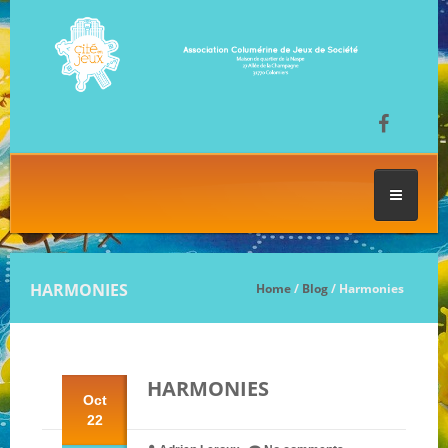
ACCUEIL
HARMONIES
Home
/
Blog
/ Harmonies
LES SÉANCES DE JEU
HARMONIES
FESTIVAL DU JEU
Oct
22
NOS JEUX