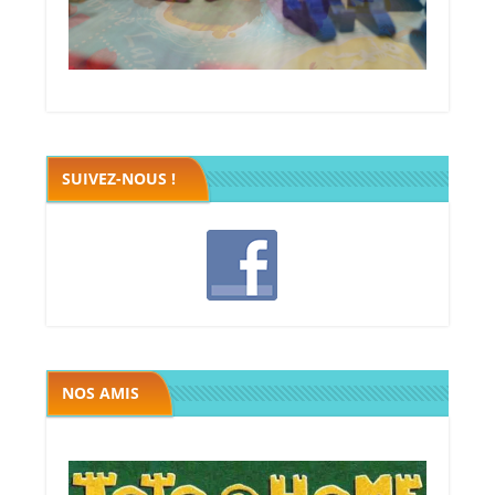
Megawatt premières étincelles
Black fleet
SUIVEZ-NOUS !
Les chevaliers de la table ronde
Megawatt premières étincelles
Russian Railroads
Colons de catane
Seven wonders
Galaxy trucker
The island
Five tribes
Bora Bora
Takenoko
Bruxelles
Ranpage
Caverna
Jamaica
La Boca
Eclipse
Taluva
Tikal 2
Sobek
Torres
Ice3
Noe
NOS AMIS