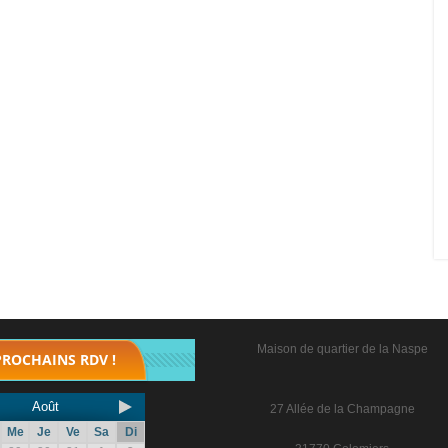
Maison de quartier de la Naspe
PROCHAINS RDV !
Août
27 Allée de la Champagne
Me
Je
Ve
Sa
Di