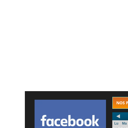
NOS 
Lu
Ma