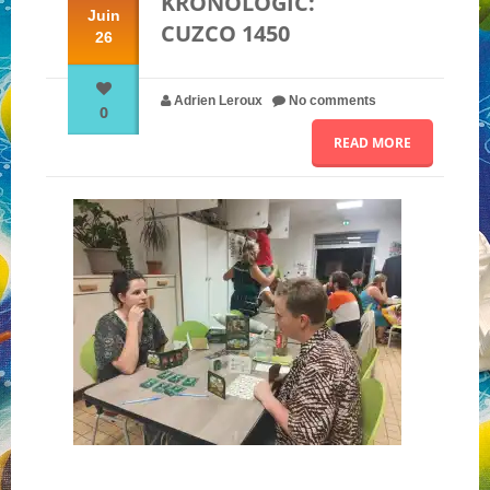
KRONOLOGIC:
Juin
CUZCO 1450
26
NOS PARTENAIRES
Adrien Leroux
No comments
0
QUI SOMMES-NOUS ?
READ MORE
NOUS CONTACTER !