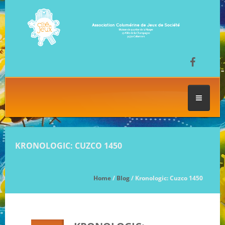
ACCUEIL
KRONOLOGIC: CUZCO 1450
LES SÉANCES DE JEU
Home
/
Blog
/ Kronologic: Cuzco 1450
FESTIVAL DU JEU
NOS JEUX