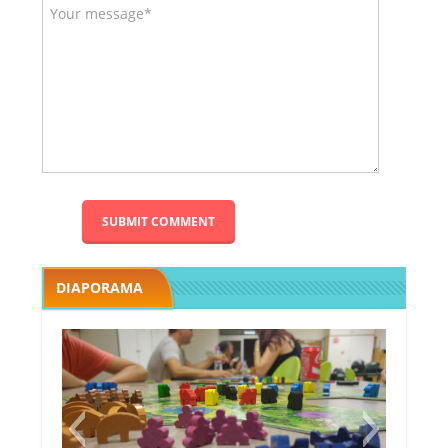
DIAPORAMA