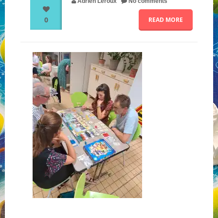
Adrien Leroux
No comments
0
READ MORE
NOS PARTENAIRES
QUI SOMMES-NOUS ?
NOUS CONTACTER !