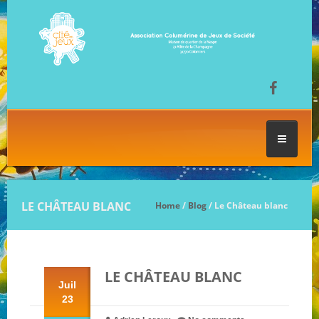
ACCUEIL
LE CHÂTEAU BLANC
Home
/
Blog
/ Le Château blanc
LES SÉANCES DE JEU
LE CHÂTEAU BLANC
FESTIVAL DU JEU
Juil
23
NOS JEUX