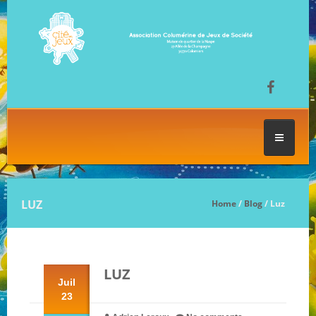
ACCUEIL
LUZ
Home
/
Blog
/ Luz
LES SÉANCES DE JEU
LUZ
FESTIVAL DU JEU
Juil
23
NOS JEUX