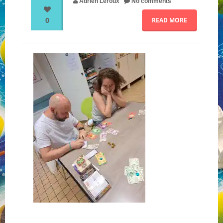
Adrien Leroux
No comments
0
READ MORE
NOS PARTENAIRES
QUI SOMMES-NOUS ?
NOUS CONTACTER !