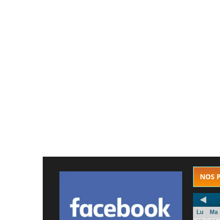
NOS 
Lu
Ma