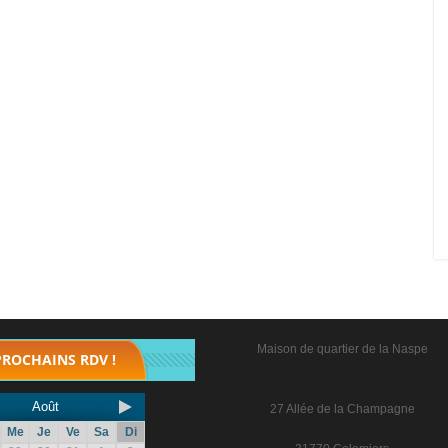
Maison de quartier de la Naspe
PROCHAINS RDV !
Août
27 Allée de la Champagne
Me
Je
Ve
Sa
Di