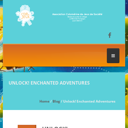
ACCUEIL
UNLOCK! ENCHANTED ADVENTURES
LES SÉANCES DE JEU
Home
/
Blog
/ Unlock! Enchanted Adventures
FESTIVAL DU JEU
NOS JEUX