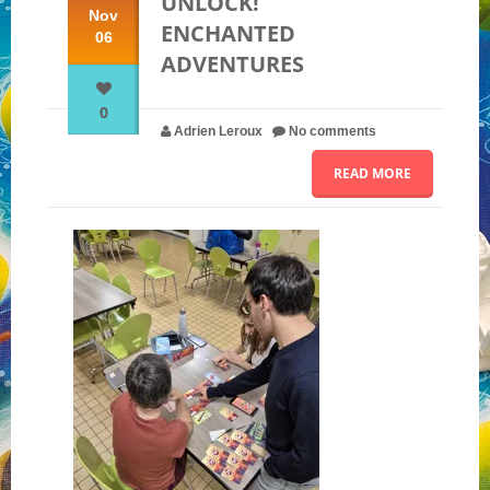
UNLOCK!
Nov
ENCHANTED
06
ADVENTURES
NOS PARTENAIRES
0
QUI SOMMES-NOUS ?
Adrien Leroux
No comments
READ MORE
NOUS CONTACTER !