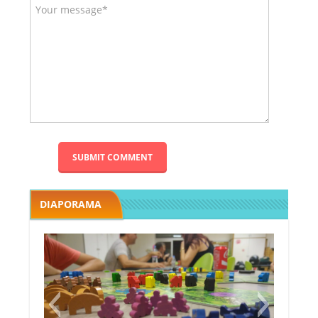
DIAPORAMA