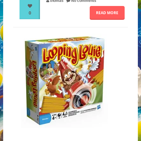
thomas
No comments
0
READ MORE
NOS PARTENAIRES
QUI SOMMES-NOUS ?
NOUS CONTACTER !