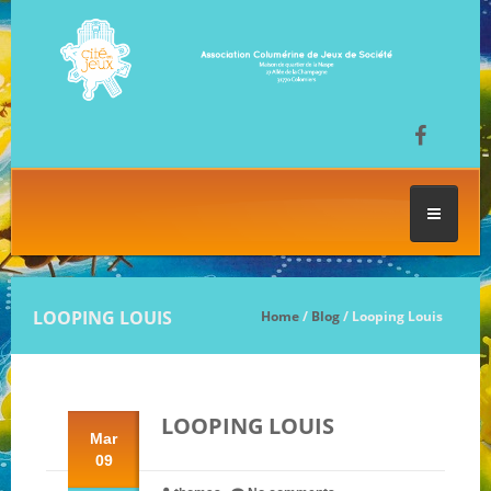
ACCUEIL
LOOPING LOUIS
Home
/
Blog
/ Looping Louis
LES SÉANCES DE JEU
LOOPING LOUIS
FESTIVAL DU JEU
Mar
09
NOS JEUX