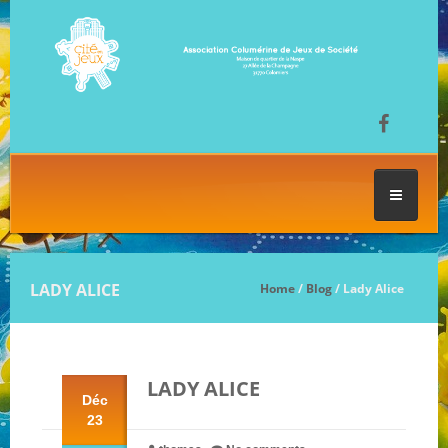
ACCUEIL
LADY ALICE
Home
/
Blog
/ Lady Alice
LES SÉANCES DE JEU
LADY ALICE
FESTIVAL DU JEU
Déc
23
NOS JEUX