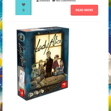
thomas
No comments
0
READ MORE
NOS PARTENAIRES
QUI SOMMES-NOUS ?
NOUS CONTACTER !