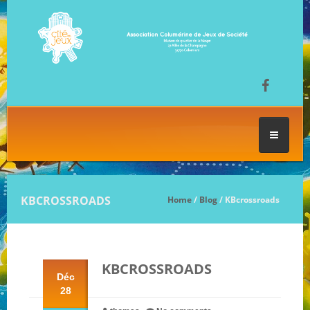
ACCUEIL
KBCROSSROADS
Home
/
Blog
/ KBcrossroads
LES SÉANCES DE JEU
KBCROSSROADS
FESTIVAL DU JEU
Déc
28
NOS JEUX