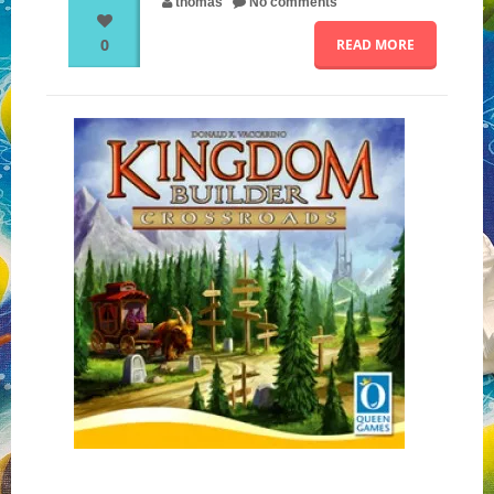
thomas
No comments
0
READ MORE
NOS PARTENAIRES
QUI SOMMES-NOUS ?
NOUS CONTACTER !