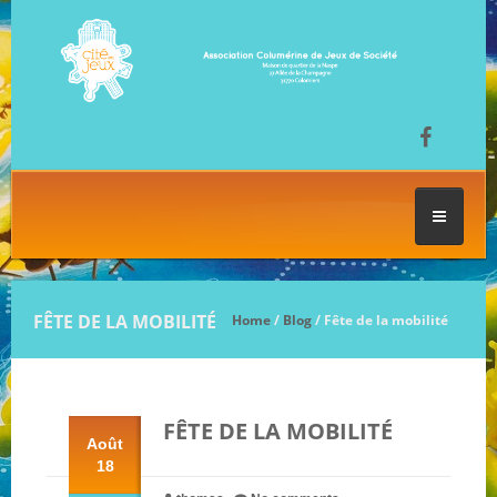
ACCUEIL
FÊTE DE LA MOBILITÉ
Home
/
Blog
/ Fête de la mobilité
LES SÉANCES DE JEU
FÊTE DE LA MOBILITÉ
FESTIVAL DU JEU
Août
18
NOS JEUX