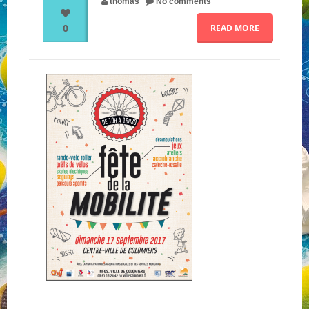
thomas
No comments
0
READ MORE
NOS PARTENAIRES
QUI SOMMES-NOUS ?
NOUS CONTACTER !