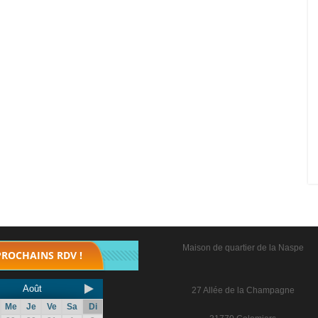
Maison de quartier de la Naspe
PROCHAINS RDV !
Août
27 Allée de la Champagne
Me
Je
Ve
Sa
Di