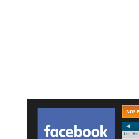
NOS 
Lu
Ma