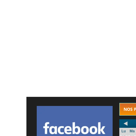
NOS 
Lu
Ma