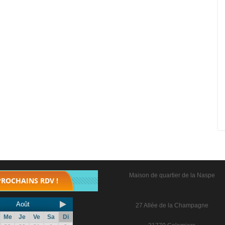
Maison de quartier de la Naspe
PROCHAINS RDV !
Août
27 Allée de la Champagne
Me
Je
Ve
Sa
Di