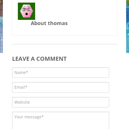
About thomas
LEAVE A COMMENT