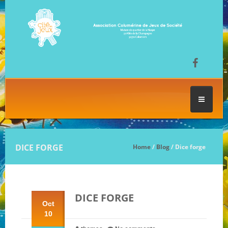
ACCUEIL
DICE FORGE
Home
/
Blog
/ Dice forge
LES SÉANCES DE JEU
DICE FORGE
FESTIVAL DU JEU
Oct
10
NOS JEUX