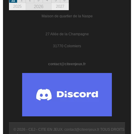
2026
2025
2027
Maison de quartier de la Naspe
27 Allée de la Champagne
31770 Colomiers
contact@citeenjeux.fr
© 2026 - CEJ - CITE EN JEUX.
contact@citeenjeux.fr
TOUS DROITS