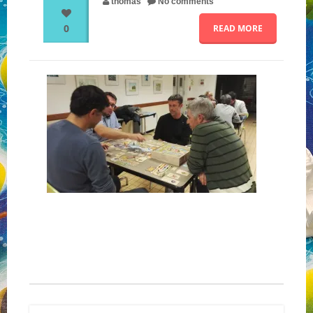
thomas
No comments
0
READ MORE
NOS PARTENAIRES
QUI SOMMES-NOUS ?
NOUS CONTACTER !