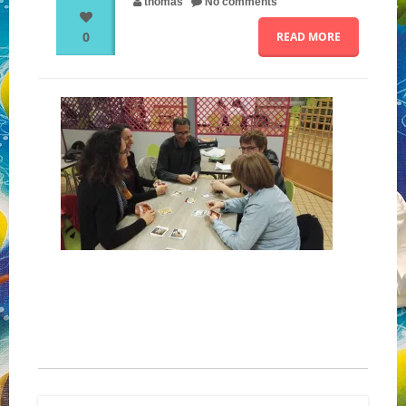
thomas
No comments
0
READ MORE
NOS PARTENAIRES
QUI SOMMES-NOUS ?
NOUS CONTACTER !