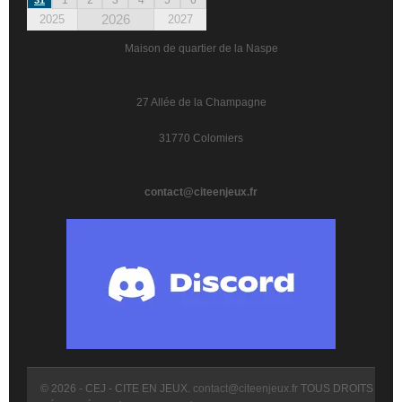
2026
2025
2027
Maison de quartier de la Naspe
27 Allée de la Champagne
31770 Colomiers
contact@citeenjeux.fr
© 2026 - CEJ - CITE EN JEUX.
contact@citeenjeux.fr
TOUS DROITS