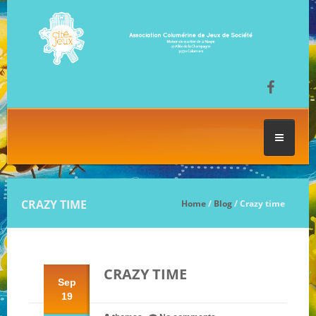
ACCUEIL
CRAZY TIME
Home
/
Blog
/ Crazy time
LES SÉANCES DE JEU
CRAZY TIME
FESTIVAL DU JEU
Sep
19
NOS JEUX