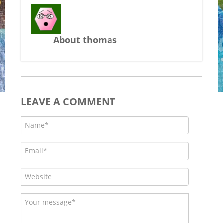
About thomas
LEAVE A COMMENT