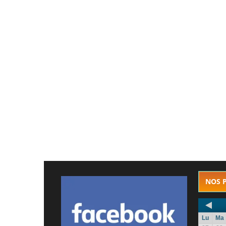
NOS 
Lu
Ma