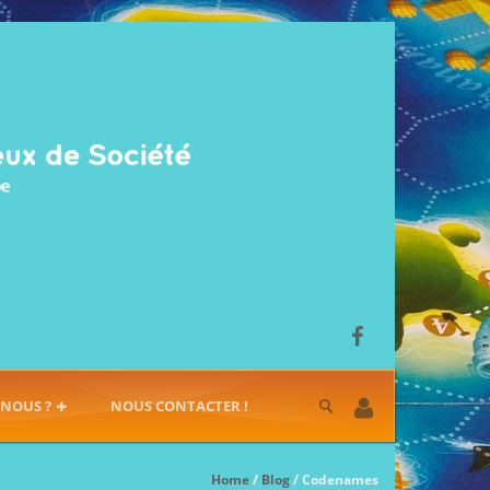
-NOUS ?
NOUS CONTACTER !
Home
/
Blog
/ Codenames