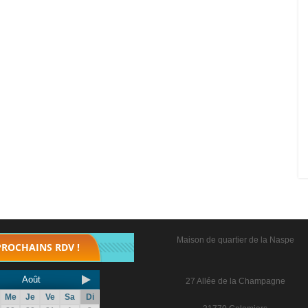
Maison de quartier de la Naspe
PROCHAINS RDV !
Août
27 Allée de la Champagne
Me
Je
Ve
Sa
Di