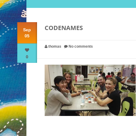
CODENAMES
Sep
05
thomas
No comments
0