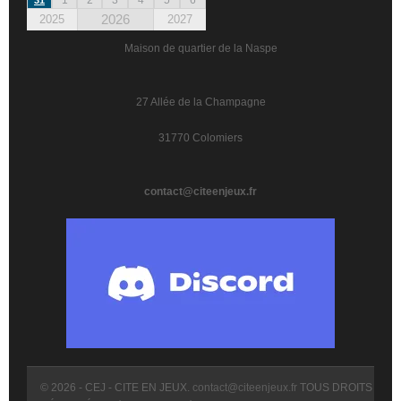
2026
2025
2027
Maison de quartier de la Naspe
27 Allée de la Champagne
31770 Colomiers
contact@citeenjeux.fr
© 2026 - CEJ - CITE EN JEUX.
contact@citeenjeux.fr
TOUS DROITS