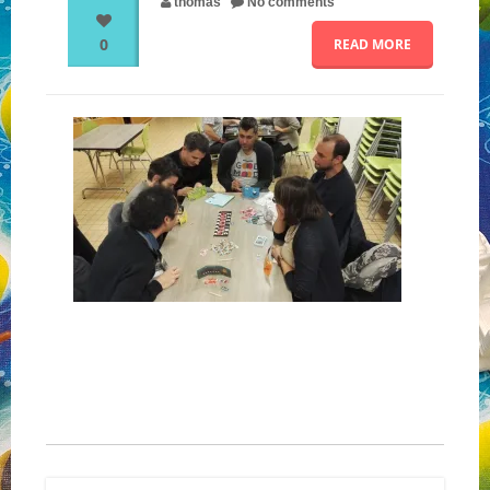
thomas
No comments
0
READ MORE
NOS PARTENAIRES
QUI SOMMES-NOUS ?
NOUS CONTACTER !