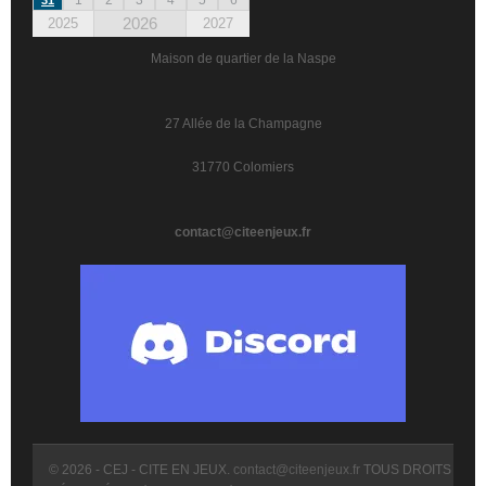
2026
2025
2027
Maison de quartier de la Naspe
27 Allée de la Champagne
31770 Colomiers
contact@citeenjeux.fr
© 2026 - CEJ - CITE EN JEUX.
contact@citeenjeux.fr
TOUS DROITS