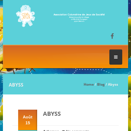
ACCUEIL
ABYSS
Home
/
Blog
/ Abyss
LES SÉANCES DE JEU
ABYSS
FESTIVAL DU JEU
Août
15
NOS JEUX