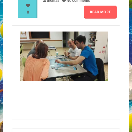
thomas
No comments
0
READ MORE
NOS PARTENAIRES
QUI SOMMES-NOUS ?
NOUS CONTACTER !