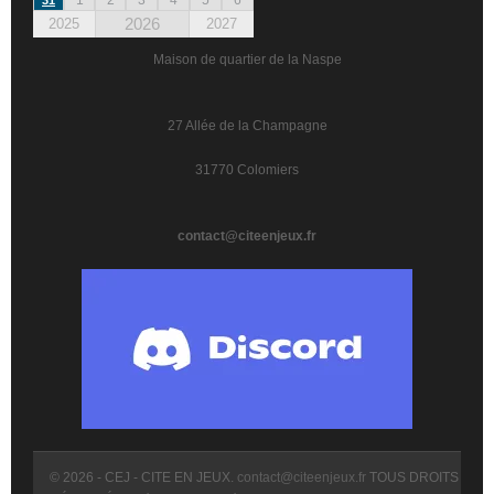
2026
2025
2027
Maison de quartier de la Naspe
27 Allée de la Champagne
31770 Colomiers
contact@citeenjeux.fr
© 2026 - CEJ - CITE EN JEUX.
contact@citeenjeux.fr
TOUS DROITS