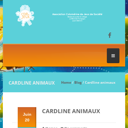
ACCUEIL
CARDLINE ANIMAUX
Home
/
Blog
/ Cardline animaux
LES SÉANCES DE JEU
CARDLINE ANIMAUX
FESTIVAL DU JEU
Juin
20
NOS JEUX