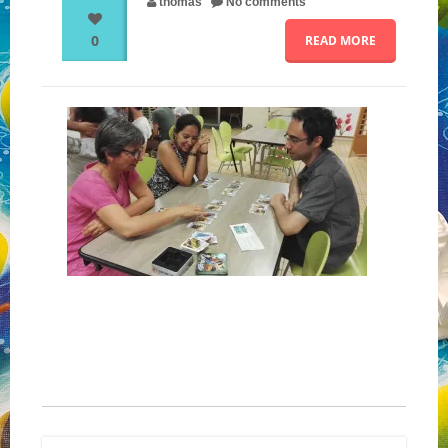
thomas
No comments
0
READ MORE
NOS PARTENAIRES
QUI SOMMES-NOUS ?
NOUS CONTACTER !