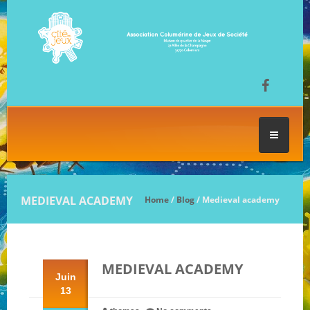
ACCUEIL
MEDIEVAL ACADEMY
Home
/
Blog
/ Medieval academy
LES SÉANCES DE JEU
MEDIEVAL ACADEMY
FESTIVAL DU JEU
Juin
13
NOS JEUX