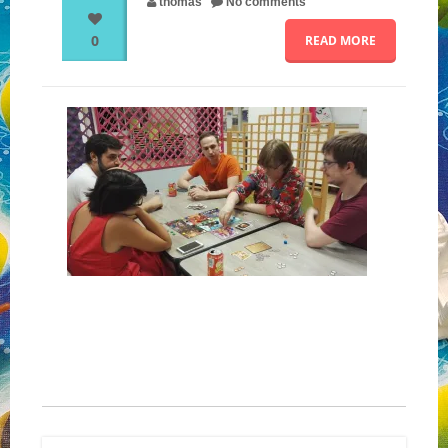
thomas
No comments
0
READ MORE
NOS PARTENAIRES
QUI SOMMES-NOUS ?
NOUS CONTACTER !