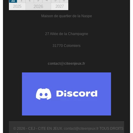
2026
2025
2027
Maison de quartier de la Naspe
27 Allée de la Champagne
31770 Colomiers
contact@citeenjeux.fr
© 2026 - CEJ - CITE EN JEUX.
contact@citeenjeux.fr
TOUS DROITS